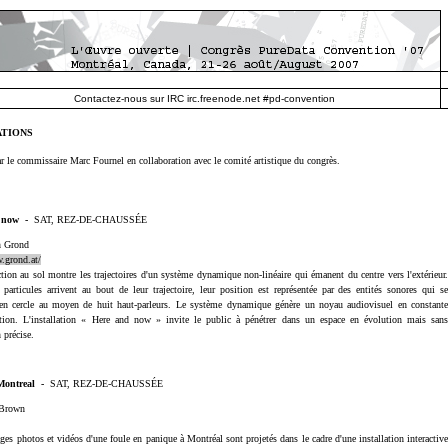
Contactez-nous sur IRC irc.freenode.net
#pd-convention
ATIONS
ar le commissaire Marc Fournel en collaboration avec le comité artistique du congrès.
d now
-
SAT, REZ-DE-CHAUSSÉE
n Grond
.grond.at/
tion au sol montre les trajectoires d'un système dynamique non-linéaire qui émanent du centre vers l'extérieur
particules arrivent au bout de leur trajectoire, leur position est représentée par des entités sonores qui s
 en cercle au moyen de huit haut-parleurs. Le système dynamique génère un noyau audiovisuel en constant
ation. L'installation « Here and now » invite le public à pénétrer dans un espace en évolution mais san
 précise.
 Montreal
-
SAT, REZ-DE-CHAUSSÉE
 Brown
es photos et vidéos d'une foule en panique à Montréal sont projetés dans le cadre d'une installation interactiv