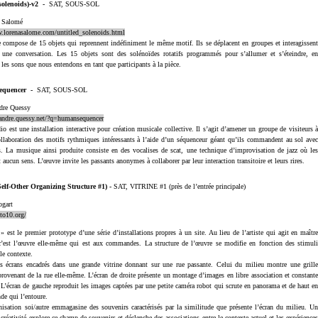
(solenoids)-v2
-
SAT, SOUS-SOL
a Salomé
w.lorenasalome.com/untitled_solenoids.html
 compose de 15 objets qui reprennent indéfiniment le même motif. Ils se déplacent en groupes et interagissen
 une conversation. Les 15 objets sont des solénoïdes rotatifs programmés pour s’allumer et s’éteindre, e
 les sons que nous entendons en tant que participants à la pièce.
equencer
-
SAT, SOUS-SOL
ndre Quessy
xandre.quessy.net/?q=humansequencer
io est une installation interactive pour création musicale collective. Il s’agit d’amener un groupe de visiteurs 
ollaboration des motifs rythmiques intéressants à l’aide d’un séquenceur géant qu’ils commandent au sol ave
s. La musique ainsi produite consiste en des vocalises de scat, une technique d’improvisation de jazz où le
 aucun sens. L’œuvre invite les passants anonymes à collaborer par leur interaction transitoire et leurs rires.
lf-Other Organizing Structure #1)
-
SAT, VITRINE #1 (près de l’entrée principale)
ogart
oto10.org/
est le premier prototype d’une série d’installations propres à un site. Au lieu de l’artiste qui agit en maîtr
c’est l’œuvre elle-même qui est aux commandes. La structure de l’œuvre se modifie en fonction des stimul
 le contexte.
is écrans encadrés dans une grande vitrine donnant sur une rue passante. Celui du milieu montre une grill
rovenant de la rue elle-même. L’écran de droite présente un montage d’images en libre association et constant
 L’écran de gauche reproduit les images captées par une petite caméra robot qui scrute en panorama et de haut e
de qui l’entoure.
tion soi/autre emmagasine des souvenirs caractérisés par la similitude que présente l’écran du milieu. U
créativité explore ce champ de souvenirs et déclenche des associations entre le contexte actuel et les expérience