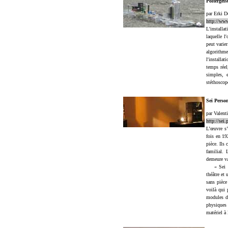
Poltergei
par Erki D
http://www
L'installa
laquelle l
peut varie
algorithme
l'installa
temps réel
simples, 
stéthoscope
Sei Perso
par Valent
http://sei
L’œuvre s’
fois en 19
pièce. Ils
familial. 
demeure v
« Sei Per
théâtre et
sans pièce
voilà qui 
modules de
physiques 
matériel à