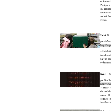
et immersi
Panique à 
en général
humoristiq
société de
l'écran.
Unité 01
par Jérôme
http://imp
« Unité 01
transformé
par un mi
événements
Sync
-
S
par Jim R
http://ww
« Sync » e
du mathéma
nature. Il
consiste 
lumières à 