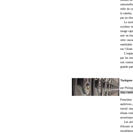
sensoriell
celle du s
la caméra,
par un rése
Le modèle 
système mn
image capt
met en bra
cette casc
semblable 
sur l’écran
L’organisa
par les int
son contex
grande par
Tactiques
par Philip
http://aud
Premières
auditives»
travail ex
réseau com
acoustique
Les artist
d'écoute r
installati