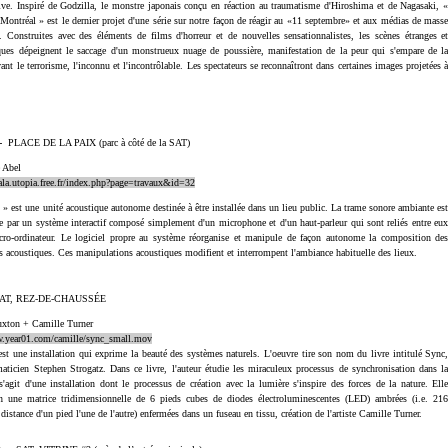
ve. Inspiré de Godzilla, le monstre japonais conçu en réaction au traumatisme d'Hiroshima et de Nagasaki, 
Montréal » est le dernier projet d'une série sur notre façon de réagir au «11 septembre» et aux médias de mass
. Construites avec des éléments de films d'horreur et de nouvelles sensationnalistes, les scènes étranges e
ues dépeignent le saccage d'un monstrueux nuage de poussière, manifestation de la peur qui s'empare de l
vant le terrorisme, l'inconnu et l'incontrôlable. Les spectateurs se reconnaîtront dans certaines images projetées 
 -
PLACE DE LA PAIX (parc à côté de la SAT)
 Abel
ala.utopia.free.fr/index.php?page=travaux&id=32
 » est une unité acoustique autonome destinée à être installée dans un lieu public. La trame sonore ambiante es
e par un système interactif composé simplement d'un microphone et d'un haut-parleur qui sont reliés entre eu
cro-ordinateur. Le logiciel propre au système réorganise et manipule de façon autonome la composition de
 acoustiques. Ces manipulations acoustiques modifient et interrompent l'ambiance habituelle des lieux.
AT, REZ-DE-CHAUSSÉE
uxton + Camille Turner
w.year01.com/camille/sync_small.mov
st une installation qui exprime la beauté des systèmes naturels. L'oeuvre tire son nom du livre intitulé Sync
ticien Stephen Strogatz. Dans ce livre, l'auteur étudie les miraculeux processus de synchronisation dans l
 s'agit d'une installation dont le processus de création avec la lumière s'inspire des forces de la nature. Ell
en une matrice tridimensionnelle de 6 pieds cubes de diodes électroluminescentes (LED) ambrées (i.e. 21
distance d'un pied l'une de l'autre) enfermées dans un fuseau en tissu, création de l'artiste Camille Turner.