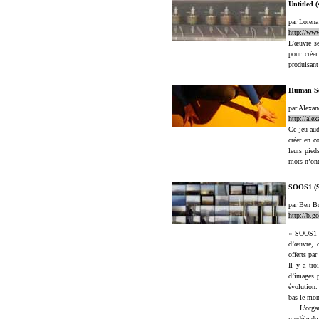
Untitled 
par Loren
http://ww
L’œuvre se
pour créer
produisant
Human S
par Alexa
http://ale
Ce jeu aud
créer en c
leurs pied
mots n’ont
SOOS1 (Se
par Ben B
http://b.g
« SOOS1 » 
d’œuvre, 
offerts par
Il y a tro
d’images p
évolution.
bas le mon
L’organisa
modèle de 