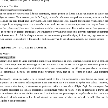
st
-
SAT, VITRINE #2 (près de l’entrée principale)
e Vries + Tim Vets
.timvets.net/projects/erkiandtim/
tion est constituée de plusieurs éléments identiques, chacun portant un électro-aimant qui martèle la surface su
'objet est monté. Notre version pour le De Singel, centre d'art d'Anvers, comptait treize unités, mais ce nombr
r selon le lieu dans lequel nous intervenons. Les coups donnés sur le sol suivent des principes rythmiques et de
s imposés par un programme central contrôlant les unités. Du fait de leur configuration dans l'espace étendu d
tion, les rythmes suggèrent aussi des structures spatiales et en mouvement. L'architecture sonore étant générée e
, la répétition est presque inexistante. Des structures polyrythmiques complexes peuvent engendrer des rythme
et inversement. À côté de chaque marteau, un transducteur piezzo-électrique, fixé au sol, agit comme u
 qui capture les pulsations et les amplifie, tout en conservant la spatialisation naturelle des sources sonores.
naggi: Part Two
-
SAT, REZ-DE-CHAUSSÉE
ina Vuksic
.personaggi.ch.vu
inspire de la pièce de Luigi Pirandello intitulée Six personnages en quête d’auteur, présentée pour la premièr
21. Le titre original est Sei Personaggi in Cerca d'Autore. Il s’agit de six personnages qui voudraient jouer un
 cherchent à persuader un directeur de théâtre de créer, avec ses comédiens, une pièce ayant pour thème leur dram
Les personnages discutent des scènes qu’ils voudraient jouer, tout en les jouant en partie. Leur démarch
aine.
sonaggi : deuxième partie » est la seconde tentative des « Six personnages » pour trouver une forme, u
 un public. Ils s’en tiennent mécaniquement à leur drame familial et s’efforcent de répéter leurs scènes. Toutefois
 en bonne et due forme, ils demeurent en partie non définis et sont donc obligés d’agir. Par conséquent, le
prennent possession des espaces mécaniques d’ordinateurs réunis en réseau, et qui se produisent à travers le
 la mémoire vive de ces vieilles machines. L’ambivalence des personnages est représentée par les condition
du matériel informatique utilisé, lequel dérange les processus préétablis du logiciel. La salle libre sert d
 la pièce et aux personnages.