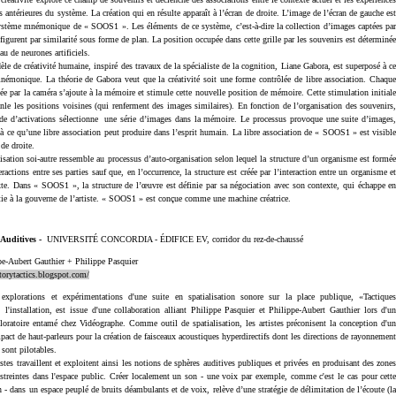
es antérieures du système. La création qui en résulte apparaît à l’écran de droite. L’image de l’écran de gauche es
ystème mnémonique de « SOOS1 ». Les éléments de ce système, c’est-à-dire la collection d’images captées pa
 figurent par similarité sous forme de plan. La position occupée dans cette grille par les souvenirs est déterminé
au de neurones artificiels.
de créativité humaine, inspiré des travaux de la spécialiste de la cognition, Liane Gabora, est superposé à c
émonique. La théorie de Gabora veut que la créativité soit une forme contrôlée de libre association. Chaqu
ée par la caméra s’ajoute à la mémoire et stimule cette nouvelle position de mémoire. Cette stimulation initial
nle les positions voisines (qui renferment des images similaires). En fonction de l’organisation des souvenirs
ade d’activations sélectionne une série d’images dans la mémoire. Le processus provoque une suite d’images
à ce qu’une libre association peut produire dans l’esprit humain. La libre association de « SOOS1 » est visibl
 de droite.
tion soi-autre ressemble au processus d’auto-organisation selon lequel la structure d’un organisme est formé
eractions entre ses parties sauf que, en l’occurrence, la structure est créée par l’interaction entre un organisme e
te. Dans « SOOS1 », la structure de l’œuvre est définie par sa négociation avec son contexte, qui échappe e
tie à la gouverne de l’artiste. « SOOS1 » est conçue comme une machine créatrice.
 Auditives
-
UNIVERSITÉ CONCORDIA - ÉDIFICE EV, corridor du rez-de-chaussé
pe-Aubert Gauthier + Philippe Pasquier
itorytactics.blogspot.com/
 explorations et expérimentations d'une suite en spatialisation sonore sur la place publique, «Tactique
, l'installation, est issue d'une collaboration alliant Philippe Pasquier et Philippe-Aubert Gauthier lors d'u
ploratoire entamé chez Vidéographe. Comme outil de spatialisation, les artistes préconisent la conception d'u
pact de haut-parleurs pour la création de faisceaux acoustiques hyperdirectifs dont les directions de rayonnemen
 sont pilotables.
es travaillent et exploitent ainsi les notions de sphères auditives publiques et privées en produisant des zone
estreintes dans l'espace public. Créer localement un son - une voix par exemple, comme c'est le cas pour cett
on - dans un espace peuplé de bruits déambulants et de voix, relève d’une stratégie de délimitation de l’écoute (l