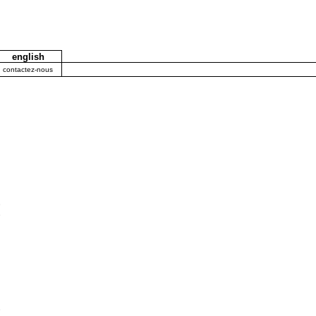
english
contactez-nous
.
e
e
s
e