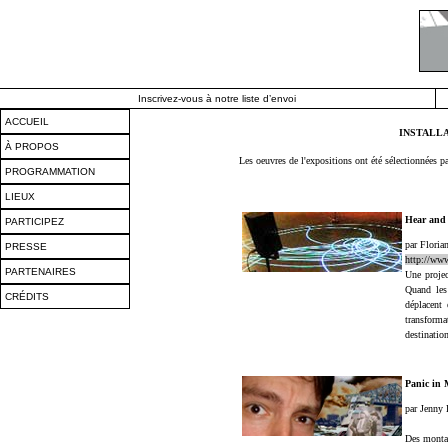
Inscrivez-vous à notre liste d’envoi
ACCUEIL
INSTALL
À PROPOS
Les oeuvres de l'expositions ont été sélectionnées p
PROGRAMMATION
LIEUX
Hear an
PARTICIPEZ
par Floria
PRESSE
http://www
PARTENAIRES
Une projec
Quand les 
CRÉDITS
déplacent
transform
destination
Panic in
par Jenny
Des montag